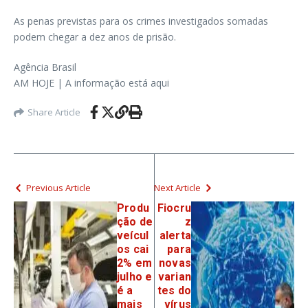
As penas previstas para os crimes investigados somadas
podem chegar a dez anos de prisão.
Agência Brasil
AM HOJE | A informação está aqui
Share Article
Previous Article
Next Article
Produ
Fiocru
ção de
z
veícul
alerta
os cai
para
2% em
novas
julho e
varian
é a
tes do
mais
vírus