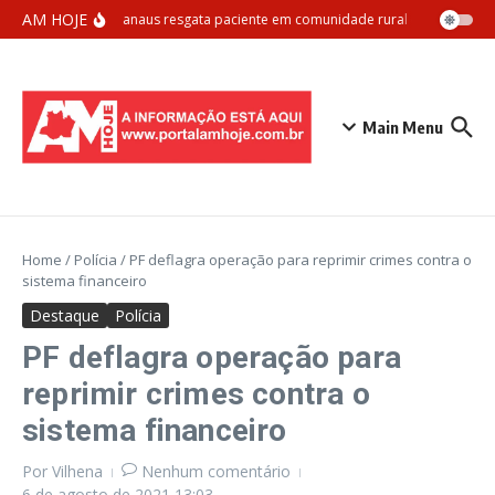
Ir para o conteúdo
AM HOJE
Samu Manaus resgata paciente em comunidade rural com apoio aér
Main Menu
Home
/
Polícia
/
PF deflagra operação para reprimir crimes contra o
sistema financeiro
Destaque
Polícia
PF deflagra operação para
reprimir crimes contra o
sistema financeiro
Por
Vilhena
Nenhum comentário
6 de agosto de 2021
13:03