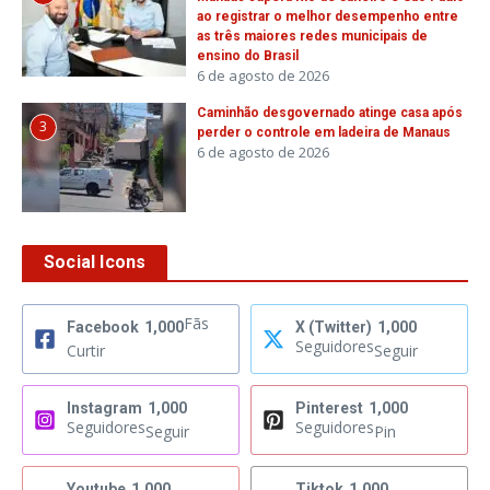
ao registrar o melhor desempenho entre
as três maiores redes municipais de
ensino do Brasil
6 de agosto de 2026
Caminhão desgovernado atinge casa após
3
perder o controle em ladeira de Manaus
6 de agosto de 2026
Social Icons
Fãs
Facebook
1,000
X (Twitter)
1,000
Seguidores
Curtir
Seguir
Instagram
1,000
Pinterest
1,000
Seguidores
Seguidores
Seguir
Pin
Youtube
1,000
Tiktok
1,000