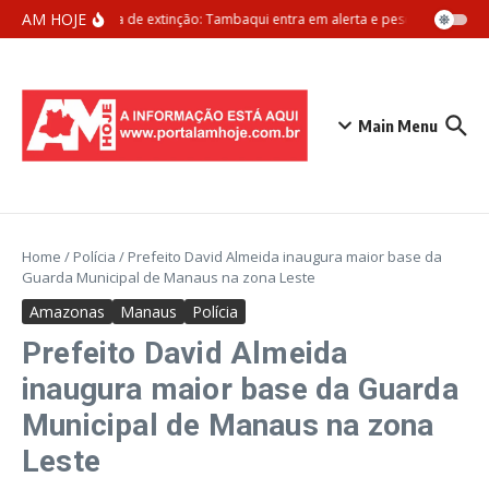
Ir para o conteúdo
AM HOJE
Ameaça de extinção: Tambaqui entra em alerta e pesca pode ser p
Main Menu
Home
/
Polícia
/
Prefeito David Almeida inaugura maior base da
Guarda Municipal de Manaus na zona Leste
Amazonas
Manaus
Polícia
Prefeito David Almeida
inaugura maior base da Guarda
Municipal de Manaus na zona
Leste