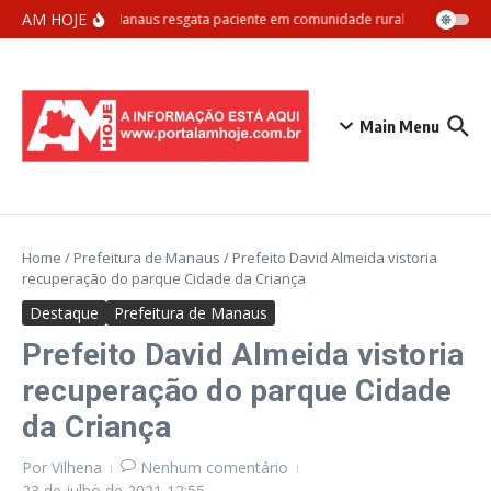
Ir para o conteúdo
AM HOJE
Samu Manaus resgata paciente em comunidade rural com apoio aér
Main Menu
Home
/
Prefeitura de Manaus
/
Prefeito David Almeida vistoria
recuperação do parque Cidade da Criança
Destaque
Prefeitura de Manaus
Prefeito David Almeida vistoria
recuperação do parque Cidade
da Criança
Por
Vilhena
Nenhum comentário
23 de julho de 2021
12:55