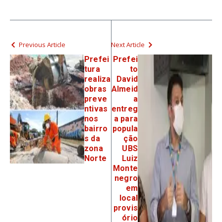
Previous Article
Next Article
Prefei
Prefei
tura
to
realiza
David
obras
Almeid
preve
a
ntivas
entreg
nos
a para
bairro
popula
s da
ção
zona
UBS
Norte
Luiz
Monte
negro
em
local
provis
ório