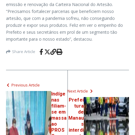
emissão e renovação da Carteira Nacional do Artesão.
“Precisamos fortalecer parcerias que beneficiem nosso
artesão, que com a pandemia sofreu, não conseguindo
produzir e expor seus produtos. Feliz em ver o empenho do
Prefeito e seus secretários em prol de um segmento tão
importante para o nosso estado”, destacou.
Share Article
Previous Article
Next Article
Indíge
nas
Prefei
filiam-
tura
se em
de
massa
Manau
ao
s
PROS
interdi