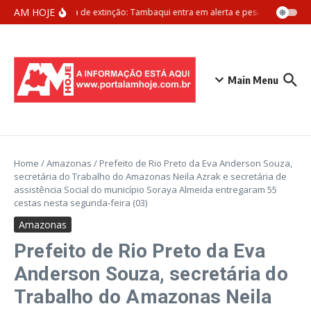
Ir para o conteúdo
AM HOJE
Ameaça de extinção: Tambaqui entra em alerta e pesca pode ser p
Main Menu
Home
/
Amazonas
/
Prefeito de Rio Preto da Eva Anderson Souza,
secretária do Trabalho do Amazonas Neila Azrak e secretária de
assistência Social do município Soraya Almeida entregaram 55
cestas nesta segunda-feira (03)
Amazonas
Prefeito de Rio Preto da Eva
Anderson Souza, secretária do
Trabalho do Amazonas Neila