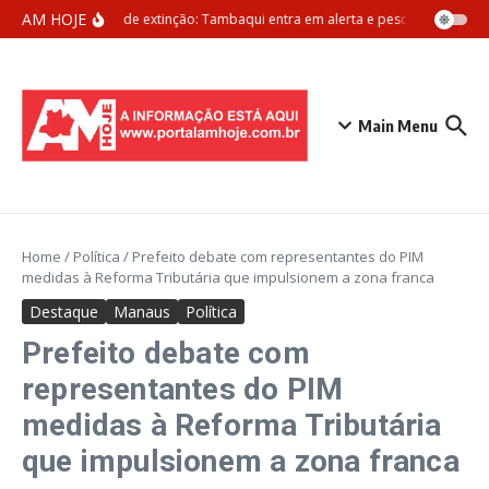
Ir para o conteúdo
AM HOJE
Ameaça de extinção: Tambaqui entra em alerta e pesca pode ser pr
Main Menu
Home
/
Política
/
Prefeito debate com representantes do PIM
medidas à Reforma Tributária que impulsionem a zona franca
Destaque
Manaus
Política
Prefeito debate com
representantes do PIM
medidas à Reforma Tributária
que impulsionem a zona franca