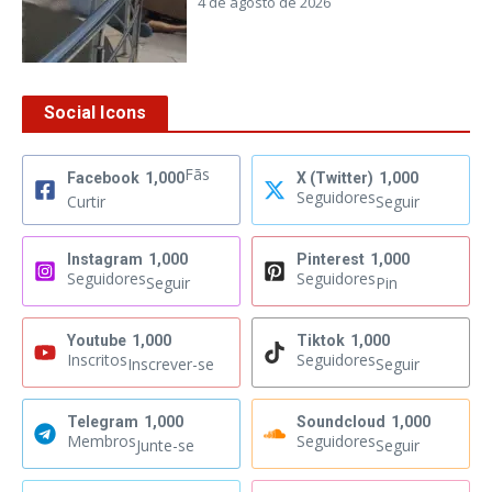
4 de agosto de 2026
Social Icons
Fãs
Facebook
1,000
X (Twitter)
1,000
Seguidores
Curtir
Seguir
Instagram
1,000
Pinterest
1,000
Seguidores
Seguidores
Seguir
Pin
Youtube
1,000
Tiktok
1,000
Inscritos
Seguidores
Inscrever-se
Seguir
Telegram
1,000
Soundcloud
1,000
Membros
Seguidores
Junte-se
Seguir