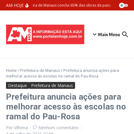
Ir para o conteúdo
AM HOJE
Prefeitura de Manaus conclui 65% das obras da passarela Santos 
Main Menu
Home
/
Prefeitura de Manaus
/
Prefeitura anuncia ações para
melhorar acesso às escolas no ramal do Pau-Rosa
Destaque
Prefeitura de Manaus
Prefeitura anuncia ações para
melhorar acesso às escolas no
ramal do Pau-Rosa
Por
Vilhena
Nenhum comentário
3 de julho de 2021
02:06