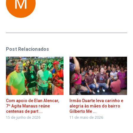
Post Relacionados
Com apoio de Elan Alencar,
Irmão Duarte leva carinho e
7º Agita Manaus reúne
alegria às mães do bairro
centenas de part ...
Gilberto Me ...
15 de junho de 2026
11 de maio de 2026