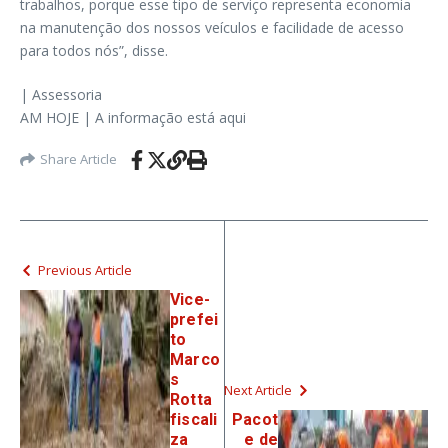
trabalhos, porque esse tipo de serviço representa economia
na manutenção dos nossos veículos e facilidade de acesso
para todos nós”, disse.
| Assessoria
AM HOJE | A informação está aqui
Share Article
Previous Article
Vice-
prefei
to
Marco
s
Next Article
Rotta
fiscali
Pacot
za
e de