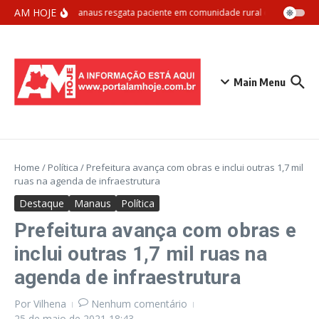
Ir para o conteúdo
AM HOJE
Samu Manaus resgata paciente em comunidade rural com apoio aér
Main Menu
Home
/
Política
/
Prefeitura avança com obras e inclui outras 1,7 mil
ruas na agenda de infraestrutura
Destaque
Manaus
Política
Prefeitura avança com obras e
inclui outras 1,7 mil ruas na
agenda de infraestrutura
Por
Vilhena
Nenhum comentário
25 de maio de 2021
18:43