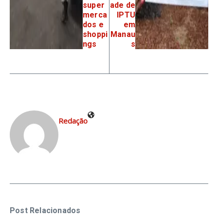
super
ade de
merca
IPTU
dos e
em
shoppi
Manau
ngs
s
Redação
Post Relacionados