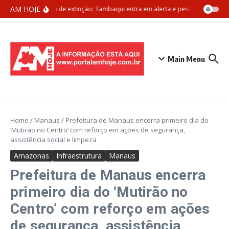
Ir para o conteúdo
AM HOJE
Ameaça de extinção: Tambaqui entra em alerta e pesca pode ser pr
Main Menu
Home
/
Manaus
/
Prefeitura de Manaus encerra primeiro dia do
‘Mutirão no Centro’ com reforço em ações de segurança,
assistência social e limpeza
Amazonas
Infraestrutura
Manaus
Prefeitura de Manaus encerra
primeiro dia do ‘Mutirão no
Centro’ com reforço em ações
de segurança, assistência