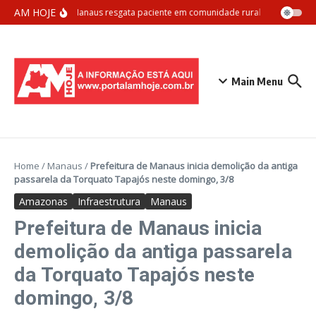
Ir para o conteúdo
AM HOJE
Samu Manaus resgata paciente em comunidade rural com apoio aér
Main Menu
Home
/
Manaus
/
Prefeitura de Manaus inicia demolição da antiga
passarela da Torquato Tapajós neste domingo, 3/8
Amazonas
Infraestrutura
Manaus
Prefeitura de Manaus inicia
demolição da antiga passarela
da Torquato Tapajós neste
domingo, 3/8