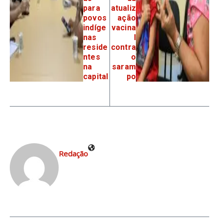
para
atualiz
povos
ação
indíge
vacina
nas
l
reside
contra
ntes
o
na
saram
capital
po
Redação