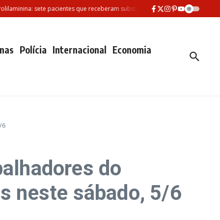
minina: sete pacientes que receberam substância morreram desde fevereiro
nas
Polícia
Internacional
Economia
/6
balhadores do
os neste sábado, 5/6