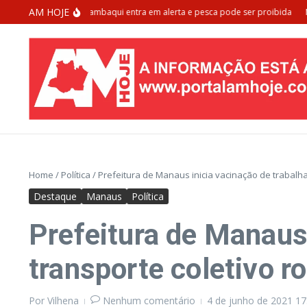
Ir para o conteúdo
AM HOJE
a de extinção: Tambaqui entra em alerta e pesca pode ser proibida
Morad
Home
/
Política
/
Prefeitura de Manaus inicia vacinação de trabalh
Destaque
Manaus
Política
Prefeitura de Manaus 
transporte coletivo r
Por
Vilhena
Nenhum comentário
4 de junho de 2021
17