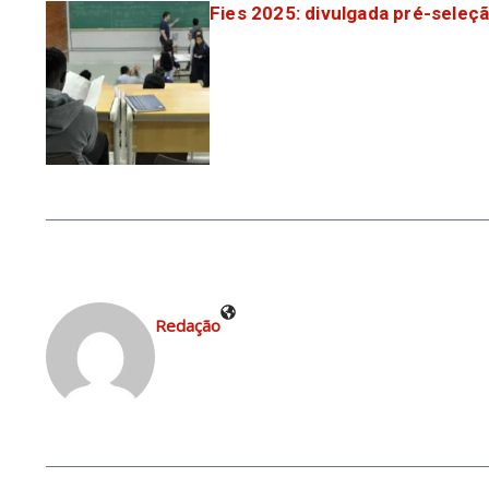
Fies 2025: divulgada pré-sele
Redação