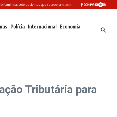
nina: sete pacientes que receberam substância morreram desde fevereiro
S
nas
Polícia
Internacional
Economia
ação Tributária para