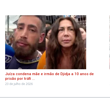
Juíza condena mãe e irmão de Djidja a 10 anos de
prisão por tráfi ...
23 de julho de 2026