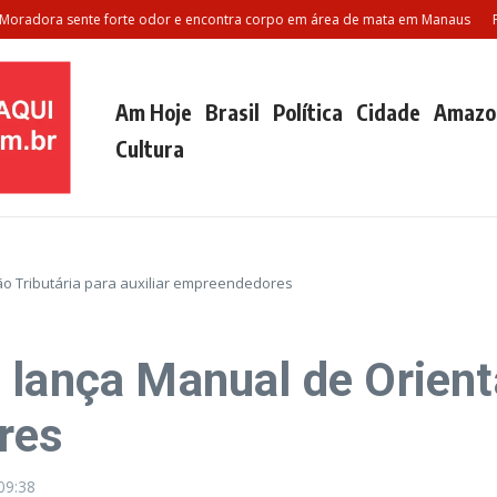
a sente forte odor e encontra corpo em área de mata em Manaus
Polilami
Am Hoje
Brasil
Política
Cidade
Amazo
Cultura
o Tributária para auxiliar empreendedores
 lança Manual de Orient
res
09:38