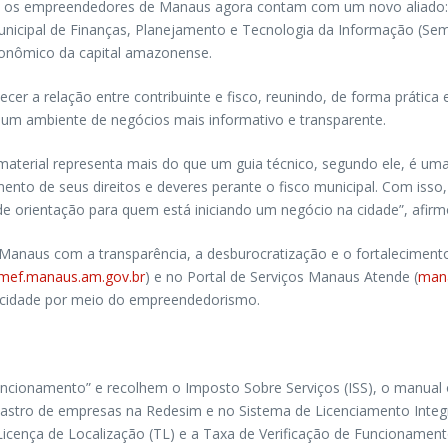
o, os empreendedores de Manaus agora contam com um novo aliado: 
unicipal de Finanças, Planejamento e Tecnologia da Informação (Se
conômico da capital amazonense.
cer a relação entre contribuinte e fisco, reunindo, de forma prática 
a um ambiente de negócios mais informativo e transparente.
material representa mais do que um guia técnico, segundo ele, é uma
ento de seus direitos e deveres perante o fisco municipal. Com isso
e orientação para quem está iniciando um negócio na cidade”, afirm
e Manaus com a transparência, a desburocratização e o fortaleciment
mef.manaus.am.gov.br
) e no Portal de Serviços Manaus Atende (
man
a cidade por meio do empreendedorismo.
uncionamento” e recolhem o Imposto Sobre Serviços (ISS), o manual 
stro de empresas na Redesim e no Sistema de Licenciamento Integrado
Licença de Localização (TL) e a Taxa de Verificação de Funcionament