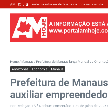
Ir para o conteúdo
AM HOJE
 de extinção: Tambaqui entra em alerta e pesca pode ser proibida
Morador
Home
/
Manaus
/
Prefeitura de Manaus lança Manual de Orientaçã
Amazonas
Economia
Manaus
Prefeitura de Manaus
auxiliar empreendedo
Por
Redação
Nenhum comentário
30 de julho de 2025