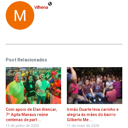
Vilhena
Post Relacionados
Com apoio de Elan Alencar,
Irmão Duarte leva carinho e
7º Agita Manaus reúne
alegria às mães do bairro
centenas de part ...
Gilberto Me ...
15 de junho de 2026
11 de maio de 2026