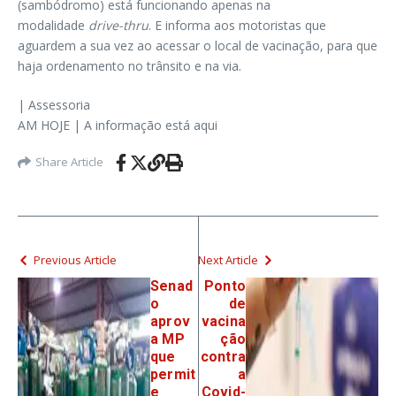
(sambódromo) está funcionando apenas na
modalidade
drive-thru
. E informa aos motoristas que
aguardem a sua vez ao acessar o local de vacinação, para que
haja ordenamento no trânsito e na via.
| Assessoria
AM HOJE | A informação está aqui
Share Article
Previous Article
Next Article
Senad
Ponto
o
de
aprov
vacina
a MP
ção
que
contra
permit
a
e
Covid-