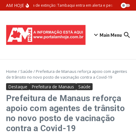
Ir para o conteúdo
AM HOJE
Ameaça de extinção: Tambaqui entra em alerta e pesca pode ser p
Main Menu
Home
/
Saúde
/
Prefeitura de Manaus reforça apoio com agentes
de trânsito no novo posto de vacinação contra a Covid-19
Destaque
Prefeitura de Manaus
Saúde
Prefeitura de Manaus reforça
apoio com agentes de trânsito
no novo posto de vacinação
contra a Covid-19