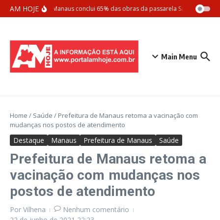
Ir para o conteúdo
AM HOJE
Prefeitura de Manaus conclui 65% das obras da passarela Santos Dumont
Main Menu
Home
/
Saúde
/
Prefeitura de Manaus retoma a vacinação com
mudanças nos postos de atendimento
Destaque
Manaus
Prefeitura de Manaus
Saúde
Prefeitura de Manaus retoma a
vacinação com mudanças nos
postos de atendimento
Por
Vilhena
Nenhum comentário
22 de junho de 2021
22:23