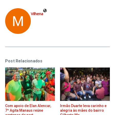
Vilhena
Post Relacionados
Com apoio de Elan Alencar,
Irmão Duarte leva carinho e
7º Agita Manaus reúne
alegria às mães do bairro
centenas de part ...
Gilberto Me ...