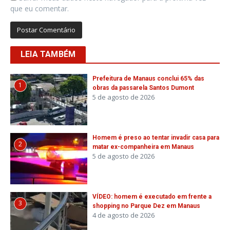
que eu comentar.
LEIA TAMBÉM
Prefeitura de Manaus conclui 65% das
1
obras da passarela Santos Dumont
5 de agosto de 2026
Homem é preso ao tentar invadir casa para
2
matar ex-companheira em Manaus
5 de agosto de 2026
VÍDEO: homem é executado em frente a
3
shopping no Parque Dez em Manaus
4 de agosto de 2026