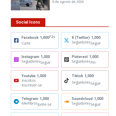
6 de agosto de 2026
Social Icons
Fãs
Facebook
1,000
X (Twitter)
1,000
Seguidores
Curtir
Seguir
Instagram
1,000
Pinterest
1,000
Seguidores
Seguidores
Seguir
Pin
Youtube
1,000
Tiktok
1,000
Inscritos
Seguidores
Seguir
Inscrever-se
Telegram
1,000
Soundcloud
1,000
Membros
Seguidores
Junte-se
Seguir