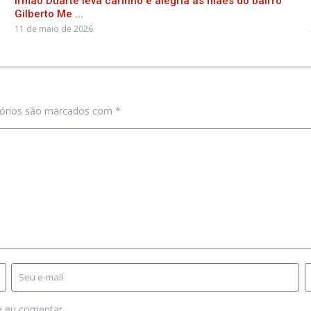
Irmão Duarte leva carinho e alegria às mães do bairro
Gilberto Me ...
11 de maio de 2026
tórios são marcados com
*
e eu comentar.