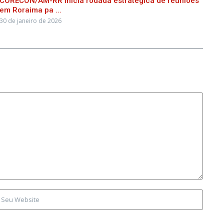
CORECON/AM-RR inicia rodada estratégica de reuniões
em Roraima pa ...
30 de janeiro de 2026