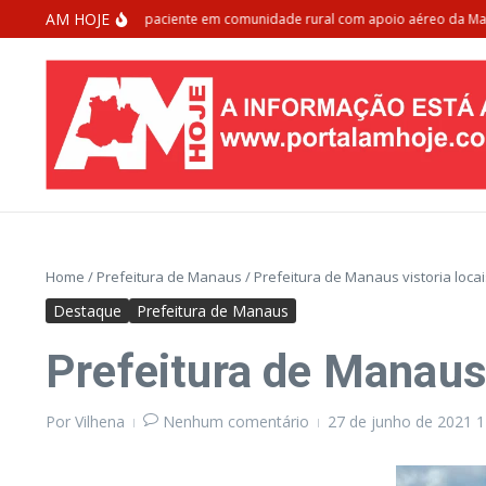
Ir para o conteúdo
AM HOJE
 Manaus resgata paciente em comunidade rural com apoio aéreo da Marinha 
Home
/
Prefeitura de Manaus
/
Prefeitura de Manaus vistoria loca
Destaque
Prefeitura de Manaus
Prefeitura de Manaus 
Por
Vilhena
Nenhum comentário
27 de junho de 2021
1