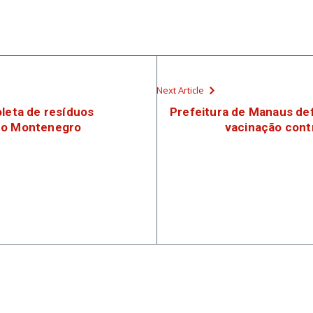
Next Article
oleta de resíduos
Prefeitura de Manaus def
sto Montenegro
vacinação contr