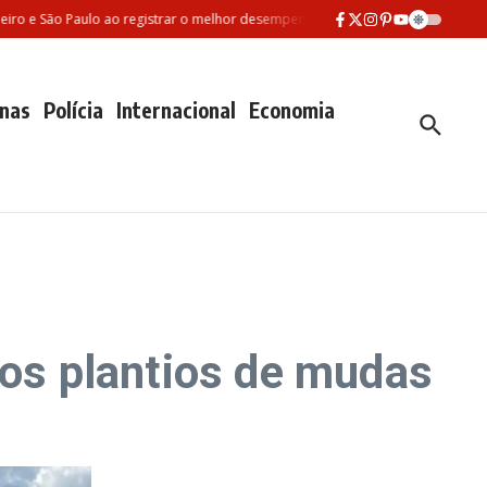
e São Paulo ao registrar o melhor desempenho entre as três maiores redes muni
nas
Polícia
Internacional
Economia
vos plantios de mudas