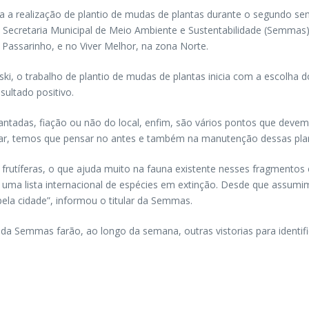
ara a realização de plantio de mudas de plantas durante o segundo s
 Secretaria Municipal de Meio Ambiente e Sustentabilidade (Semmas)
Passarinho, e no Viver Melhor, na zona Norte.
, o trabalho de plantio de mudas de plantas inicia com a escolha d
sultado positivo.
antadas, fiação ou não do local, enfim, são vários pontos que devem
ntar, temos que pensar no antes e também na manutenção dessas plant
rutíferas, o que ajuda muito na fauna existente nesses fragmentos
m uma lista internacional de espécies em extinção. Desde que ass
pela cidade”, informou o titular da Semmas.
 Semmas farão, ao longo da semana, outras vistorias para identifica