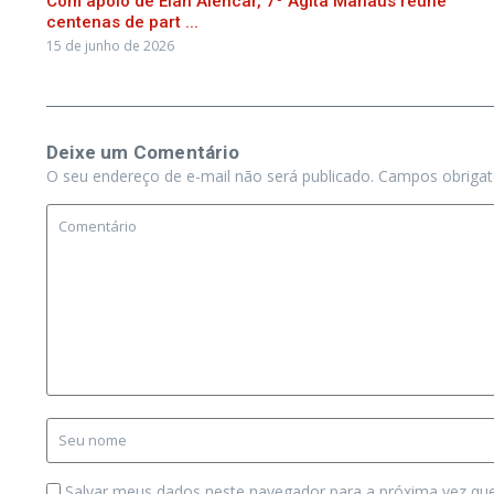
Com apoio de Elan Alencar, 7º Agita Manaus reúne
centenas de part ...
15 de junho de 2026
Deixe um Comentário
O seu endereço de e-mail não será publicado.
Campos obriga
Salvar meus dados neste navegador para a próxima vez qu