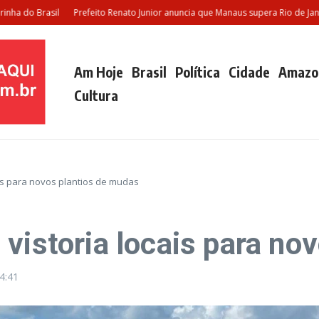
do Brasil
Prefeito Renato Junior anuncia que Manaus supera Rio de Janeiro 
Am Hoje
Brasil
Política
Cidade
Amazo
Cultura
is para novos plantios de mudas
vistoria locais para no
4:41