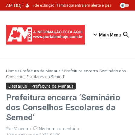
Ir para o conteúdo
AM HOJE
Ameaça de extinção: Tambaqui entra em alerta e pesca pode ser pr
Main Menu
Home
/
Prefeitura de Manaus
/
Prefeitura encerra ‘Seminário dos
Conselhos Escolares da Semed’
Destaque
Prefeitura de Manaus
Prefeitura encerra ‘Seminário
dos Conselhos Escolares da
Semed’
Por
Vilhena
Nenhum comentário
10 de agosto de 2021
01:00