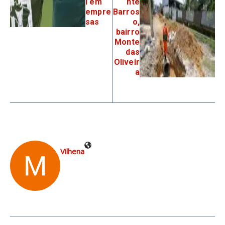
l em
nte
empre
Barros
sas
o,
bairro
Monte
das
Oliveir
a
Vilhena