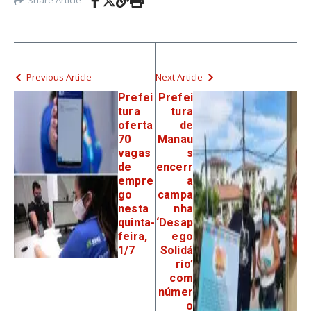
Share Article
Previous Article
Next Article
Prefei
Prefei
tura
tura
oferta
de
70
Manau
vagas
s
de
encerr
empre
a
go
campa
nesta
nha
quinta-
‘Desap
feira,
ego
1/7
Solidá
rio’
com
númer
o