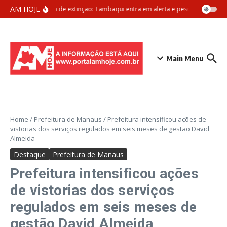
Ir para o conteúdo
AM HOJE
Ameaça de extinção: Tambaqui entra em alerta e pesca pode ser pr
Main Menu
Home
/
Prefeitura de Manaus
/
Prefeitura intensificou ações de
vistorias dos serviços regulados em seis meses de gestão David
Almeida
Destaque
Prefeitura de Manaus
Prefeitura intensificou ações
de vistorias dos serviços
regulados em seis meses de
gestão David Almeida