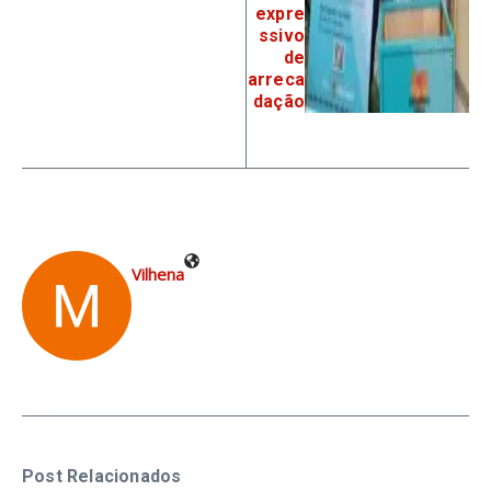
expre
ssivo
de
arreca
dação
Vilhena
Post Relacionados