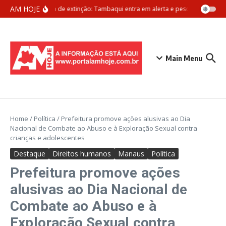
Ir para o conteúdo
AM HOJE
Ameaça de extinção: Tambaqui entra em alerta e pesca pode ser pr
Main Menu
Home
/
Política
/
Prefeitura promove ações alusivas ao Dia
Nacional de Combate ao Abuso e à Exploração Sexual contra
crianças e adolescentes
Destaque
Direitos humanos
Manaus
Política
Prefeitura promove ações
alusivas ao Dia Nacional de
Combate ao Abuso e à
Exploração Sexual contra