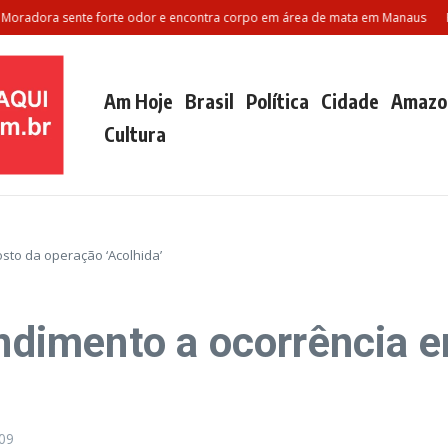
ora sente forte odor e encontra corpo em área de mata em Manaus
Polila
Am Hoje
Brasil
Política
Cidade
Amazo
Cultura
osto da operação ‘Acolhida’
tendimento a ocorrência 
09