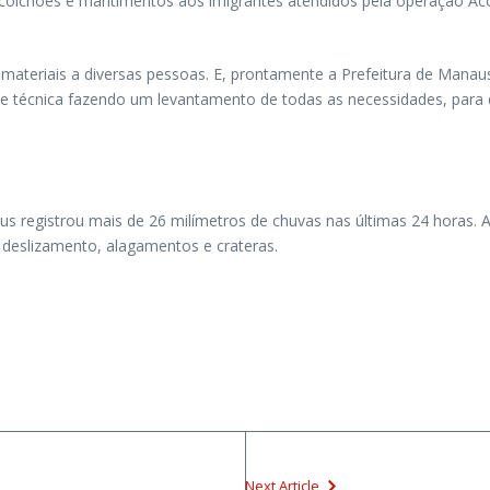
 colchões e mantimentos aos imigrantes atendidos pela operação Ac
materiais a diversas pessoas. E, prontamente a Prefeitura de Manau
pe técnica fazendo um levantamento de todas as necessidades, para
s registrou mais de 26 milímetros de chuvas nas últimas 24 horas. A
e deslizamento, alagamentos e crateras.
Next Article