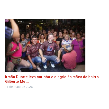
Irmão Duarte leva carinho e alegria às mães do bairro
Gilberto Me ...
11 de maio de 2026