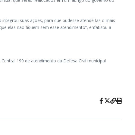
olhida, que serão realocados em um abrigo do governo do
s integrou suas ações, para que pudesse atendê-las o mais
 que elas não fiquem sem esse atendimento”, enfatizou a
 Central 199 de atendimento da Defesa Civil municipal