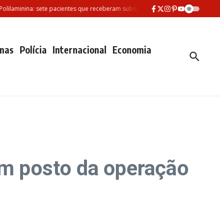
minina: sete pacientes que receberam substância morreram desde fevereiro
nas
Polícia
Internacional
Economia
em posto da operação