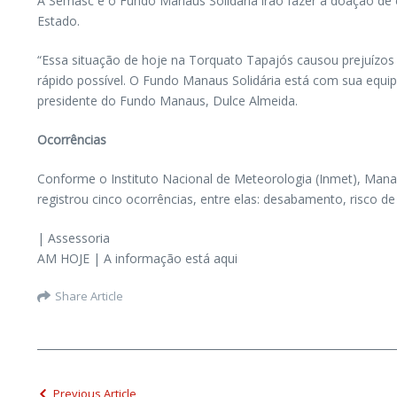
A Semasc e o Fundo Manaus Solidária irão fazer a doação de
Estado.
“Essa situação de hoje na Torquato Tapajós causou prejuízos 
rápido possível. O Fundo Manaus Solidária está com sua equi
presidente do Fundo Manaus, Dulce Almeida.
Ocorrências
Conforme o Instituto Nacional de Meteorologia (Inmet), Manau
registrou cinco ocorrências, entre elas: desabamento, risco d
| Assessoria
AM HOJE | A informação está aqui
Share Article
Previous Article