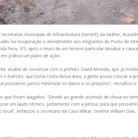
; secretarias municipais de Infraestrutura (Seminf); da Mulher, Assis
auxílio na recuperação e atendimento aos imigrantes do Posto de Inte
da-feira, 3/5, após o muro de um terreno particular desabar e causa
 em prática um plano de ação.
nte. Acabei de conversar com o prefeito David Almeida, que já mobil
 o Exército, que toma conta dessa área, a gente possa colocar a pr
e possamos juntos minimizar os danos e os prejuízos”, ressaltou o v
mos que foram alagados. “Devido ao grande acúmulo de chuva no terr
rar um laudo técnico, juntamente com a perícia, para que possamos 
cal”, enfatizou o secretário da Casa Militar, tenente William Dias.