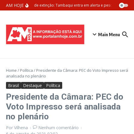
Ir para o conteúdo
AM HOJE
Ameaça de extinção: Tambaqui entra em alerta e pesca pode ser pr
Main Menu
Home
/
Política
/
Presidente da Câmara: PEC do Voto Impresso será
analisada no plenário
Brasil
Destaque
Política
Presidente da Câmara: PEC do
Voto Impresso será analisada
no plenário
Por
Vilhena
Nenhum comentário
6 de agosto de 2021
02:02