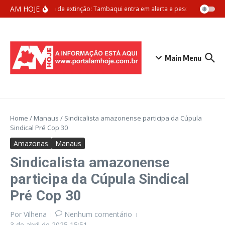
Ir para o conteúdo
AM HOJE
Ameaça de extinção: Tambaqui entra em alerta e pesca pode ser pr
Main Menu
Home
/
Manaus
/
Sindicalista amazonense participa da Cúpula
Sindical Pré Cop 30
Amazonas
Manaus
Sindicalista amazonense
participa da Cúpula Sindical
Pré Cop 30
Por
Vilhena
Nenhum comentário
3 de abril de 2025
15:51