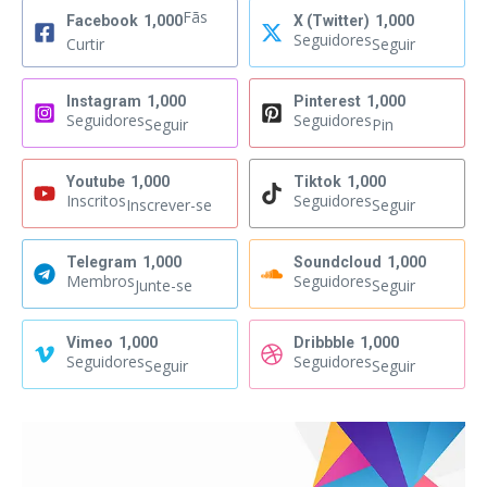
Fãs
Facebook
1,000
X (Twitter)
1,000
Seguidores
Curtir
Seguir
Instagram
1,000
Pinterest
1,000
Seguidores
Seguidores
Seguir
Pin
Youtube
1,000
Tiktok
1,000
Inscritos
Seguidores
Inscrever-se
Seguir
Telegram
1,000
Soundcloud
1,000
Membros
Seguidores
Junte-se
Seguir
Vimeo
1,000
Dribbble
1,000
Seguidores
Seguidores
Seguir
Seguir