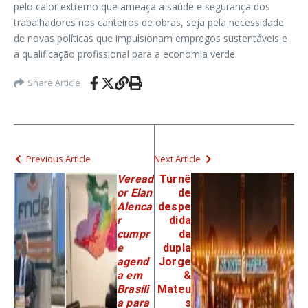
pelo calor extremo que ameaça a saúde e segurança dos
trabalhadores nos canteiros de obras, seja pela necessidade
de novas políticas que impulsionam empregos sustentáveis e
a qualificação profissional para a economia verde.
Share Article
Previous Article
Next Article
Veread
Turnê
or Elan
de
Alenca
despe
r
dida
cumpr
da
e
dupla
agend
Jorge
a em
&
Brasíli
Mateu
a para
s