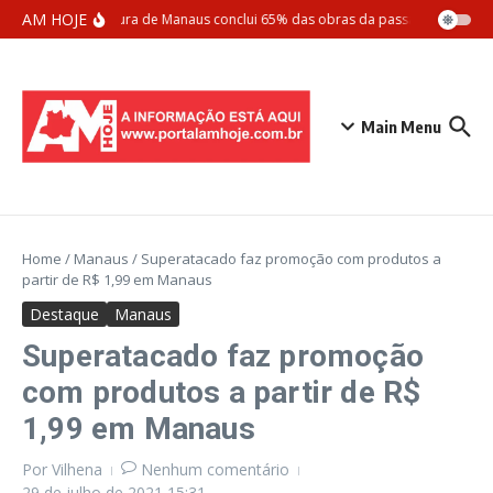
Ir para o conteúdo
AM HOJE
Prefeitura de Manaus conclui 65% das obras da passarela Santos 
Main Menu
Home
/
Manaus
/
Superatacado faz promoção com produtos a
partir de R$ 1,99 em Manaus
Destaque
Manaus
Superatacado faz promoção
com produtos a partir de R$
1,99 em Manaus
Por
Vilhena
Nenhum comentário
29 de julho de 2021
15:31