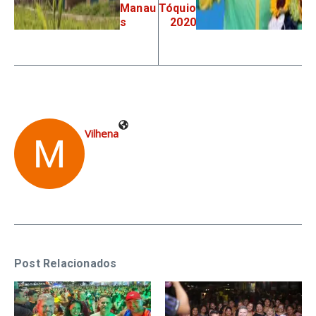
Manau
Tóquio
s
2020
Vilhena
Post Relacionados