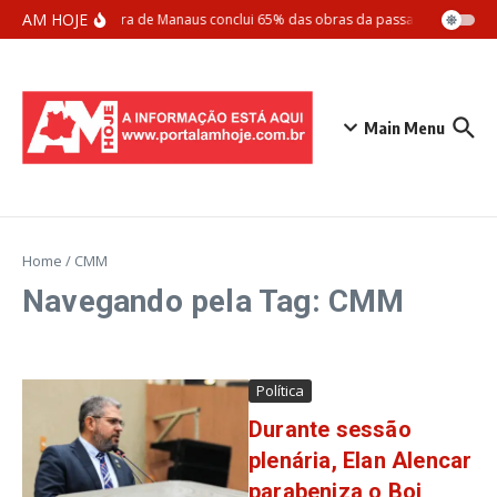
Ir para o conteúdo
AM HOJE
Prefeitura de Manaus conclui 65% das obras da passarela Santos D
Main Menu
Home
/
CMM
Navegando pela Tag: CMM
Política
Durante sessão
plenária, Elan Alencar
parabeniza o Boi