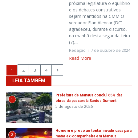
próxima legislatura o equilíbrio
e os debates construtivos
sejam mantidos na CMM O
vereador Elan Alencar (DC)
agradeceu, durante discurso,
na manhã desta segunda-feira
(7),...
Redação
7 de outubro de 2024
Read More
1
2
3
4
LEIA TAMBÉM
Prefeitura de Manaus conclui 65% das
1
obras da passarela Santos Dumont
5 de agosto de 2026
Homem é preso ao tentar invadir casa para
2
matar ex-companheira em Manaus