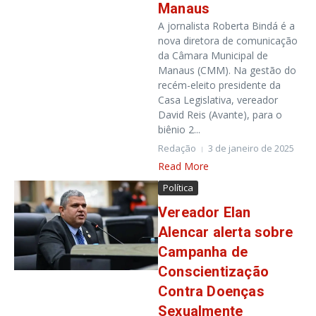
Manaus
A jornalista Roberta Bindá é a
nova diretora de comunicação
da Câmara Municipal de
Manaus (CMM). Na gestão do
recém-eleito presidente da
Casa Legislativa, vereador
David Reis (Avante), para o
biênio 2...
Redação
3 de janeiro de 2025
Read More
Política
Vereador Elan
Alencar alerta sobre
Campanha de
Conscientização
Contra Doenças
Sexualmente