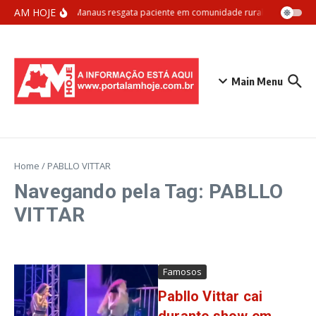
Ir para o conteúdo
AM HOJE
Samu Manaus resgata paciente em comunidade rural com apoio aé
Main Menu
Home
/
PABLLO VITTAR
Navegando pela Tag: PABLLO
VITTAR
Famosos
Pabllo Vittar cai