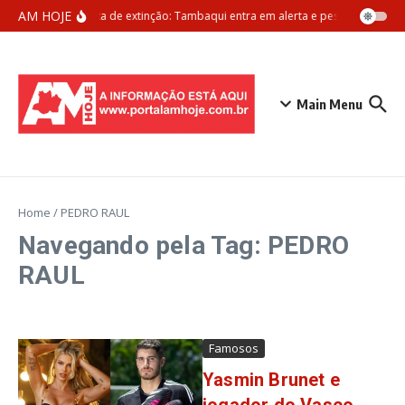
Ir para o conteúdo
AM HOJE
Ameaça de extinção: Tambaqui entra em alerta e pesca pode ser 
Main Menu
Home
/
PEDRO RAUL
Navegando pela Tag: PEDRO
RAUL
Famosos
Yasmin Brunet e