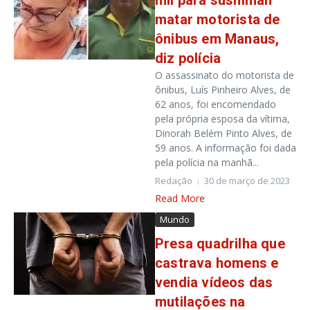
mil para sushiman
matar motorista de
ônibus em Manaus,
diz polícia
O assassinato do motorista de
ônibus, Luís Pinheiro Alves, de
62 anos, foi encomendado
pela própria esposa da vítima,
Dinorah Belém Pinto Alves, de
59 anos. A informação foi dada
pela polícia na manhã...
Redação
30 de março de 2023
Read More
Mundo
Presa quadrilha que
castrava homens e
vendia vídeos das
mutilações na