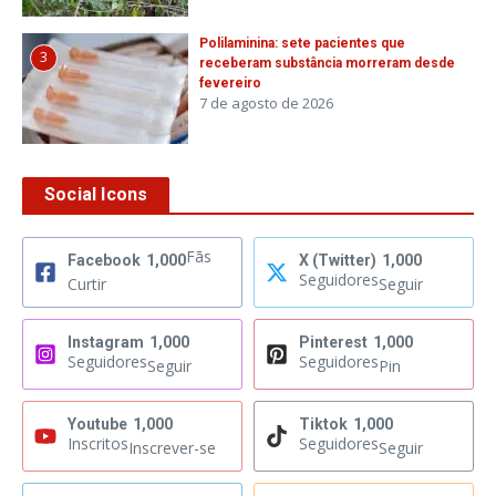
Polilaminina: sete pacientes que
3
receberam substância morreram desde
fevereiro
7 de agosto de 2026
Social Icons
Fãs
Facebook
1,000
X (Twitter)
1,000
Seguidores
Curtir
Seguir
Instagram
1,000
Pinterest
1,000
Seguidores
Seguidores
Seguir
Pin
Youtube
1,000
Tiktok
1,000
Inscritos
Seguidores
Inscrever-se
Seguir