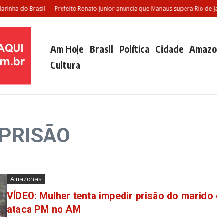
ha do Brasil
Prefeito Renato Junior anuncia que Manaus supera Rio de Jane
Am Hoje
Brasil
Política
Cidade
Amazo
Cultura
 PRISÃO
Amazonas
VÍDEO: Mulher tenta impedir prisão do marido 
ataca PM no AM