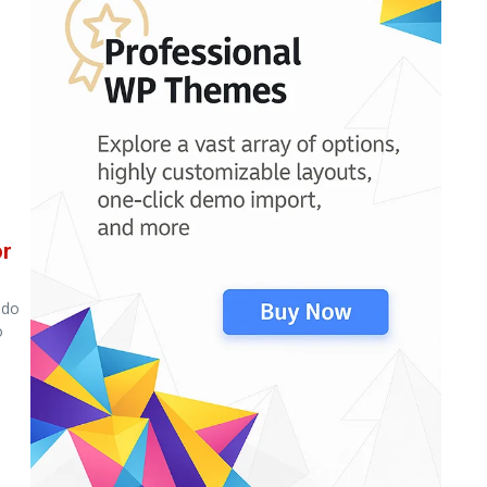
or
 do
o