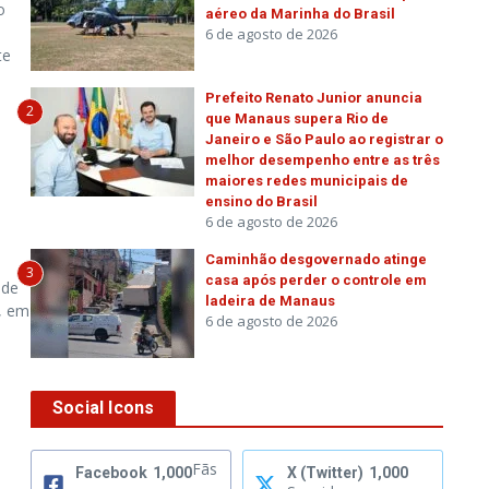
o
aéreo da Marinha do Brasil
6 de agosto de 2026
te
Prefeito Renato Junior anuncia
2
que Manaus supera Rio de
Janeiro e São Paulo ao registrar o
melhor desempenho entre as três
maiores redes municipais de
ensino do Brasil
6 de agosto de 2026
Caminhão desgovernado atinge
3
casa após perder o controle em
 de
ladeira de Manaus
, em
6 de agosto de 2026
Social Icons
Fãs
Facebook
1,000
X (Twitter)
1,000