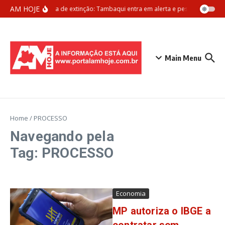
Ir para o conteúdo
AM HOJE
Ameaça de extinção: Tambaqui entra em alerta e pesca pode ser 
Main Menu
Home
/
PROCESSO
Navegando pela
Tag: PROCESSO
Economia
MP autoriza o IBGE a