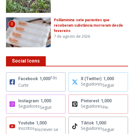
Polilaminina: sete pacientes que
3
receberam substância morreram desde
fevereiro
7 de agosto de 2026
Social Icons
Fãs
Facebook
1,000
X (Twitter)
1,000
Seguidores
Curtir
Seguir
Instagram
1,000
Pinterest
1,000
Seguidores
Seguidores
Seguir
Pin
Youtube
1,000
Tiktok
1,000
Inscritos
Seguidores
Inscrever-se
Seguir