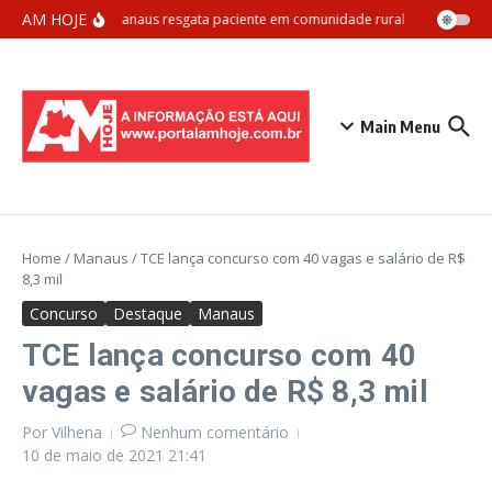
Ir para o conteúdo
AM HOJE
Samu Manaus resgata paciente em comunidade rural com apoio aér
Main Menu
Home
/
Manaus
/
TCE lança concurso com 40 vagas e salário de R$
8,3 mil
Concurso
Destaque
Manaus
TCE lança concurso com 40
vagas e salário de R$ 8,3 mil
Por
Vilhena
Nenhum comentário
10 de maio de 2021
21:41