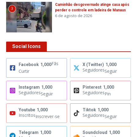
Caminhão desgovernado atinge casa após
3
perder o controle em ladeira de Manaus
6 de agosto de 2026
Social Icons
Fãs
Facebook
1,000
X (Twitter)
1,000
Seguidores
Curtir
Seguir
Instagram
1,000
Pinterest
1,000
Seguidores
Seguidores
Seguir
Pin
Youtube
1,000
Tiktok
1,000
Inscritos
Seguidores
Inscrever-se
Seguir
Telegram
1,000
Soundcloud
1,000