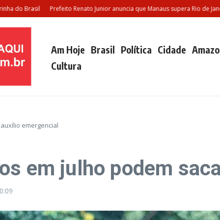
 Brasil
Prefeito Renato Junior anuncia que Manaus supera Rio de Janeiro e 
Am Hoje
Brasil
Política
Cidade
Amazo
Cultura
auxílio emergencial
os em julho podem sacar
0:09