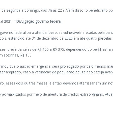
a de segunda a domingo, das 7h às 22h. Além disso, o beneficiário p
ial 2021 –
Divulgação governo federal
 governo federal para atender pessoas vulneráveis afetadas pela pan
epois, estendido até 31 de dezembro de 2020 em até quatro parcelas
, prevê parcelas de R$ 150 a R$ 375, dependendo do perfil: as famí
m sozinhas, R$ 150.
formou que o auxílio emergencial será prorrogado por pelo menos mais
ser ampliado, caso a vacinação da população adulta não esteja ava
eiro, esses dois ou três meses, e então devemos aterrissar em um novo
rão viabilizados por meio de abertura de crédito extraordinário. At