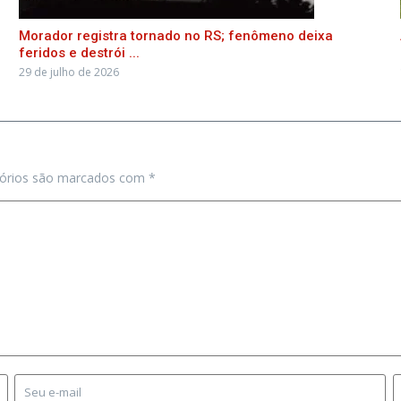
Morador registra tornado no RS; fenômeno deixa
feridos e destrói ...
29 de julho de 2026
tórios são marcados com
*