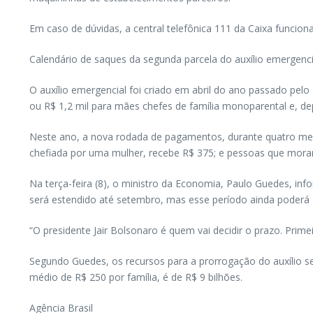
Em caso de dúvidas, a central telefônica 111 da Caixa funcion
Calendário de saques da segunda parcela do auxílio emergenc
O auxílio emergencial foi criado em abril do ano passado pelo
ou R$ 1,2 mil para mães chefes de família monoparental e, d
Neste ano, a nova rodada de pagamentos, durante quatro meses
chefiada por uma mulher, recebe R$ 375; e pessoas que mora
Na terça-feira (8), o ministro da Economia, Paulo Guedes, in
será estendido até setembro, mas esse período ainda poderá 
“O presidente Jair Bolsonaro é quem vai decidir o prazo. Prim
Segundo Guedes, os recursos para a prorrogação do auxílio se
médio de R$ 250 por família, é de R$ 9 bilhões.
Agência Brasil