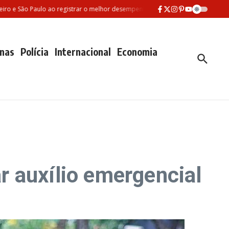
São Paulo ao registrar o melhor desempenho entre as três maiores redes munici
nas
Polícia
Internacional
Economia
 auxílio emergencial