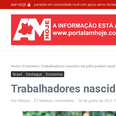
Ir para o conteúdo
AM HOJE
anaus resgata paciente em comunidade rural com apoio aéreo da Marinha do
Home
/
Economia
/
Trabalhadores nascidos em julho podem sacar 
Brasil
Destaque
Economia
Trabalhadores nascid
Por
Vilhena
Nenhum comentário
10 de junho de 2021
1