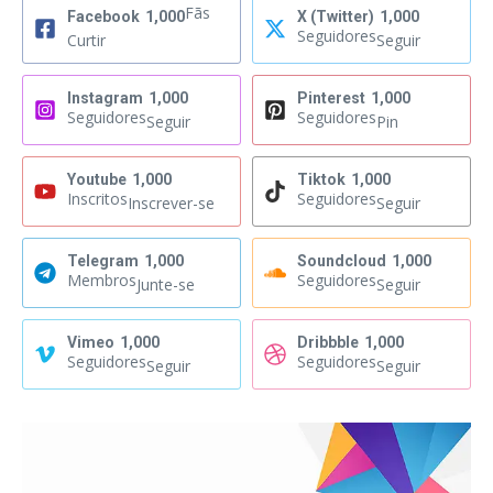
Fãs
Facebook
1,000
X (Twitter)
1,000
Seguidores
Curtir
Seguir
Instagram
1,000
Pinterest
1,000
Seguidores
Seguidores
Seguir
Pin
Youtube
1,000
Tiktok
1,000
Inscritos
Seguidores
Inscrever-se
Seguir
Telegram
1,000
Soundcloud
1,000
Membros
Seguidores
Junte-se
Seguir
Vimeo
1,000
Dribbble
1,000
Seguidores
Seguidores
Seguir
Seguir