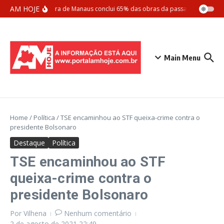
Ir para o conteúdo
AM HOJE
Prefeitura de Manaus conclui 65% das obras da passarela Santos 
Main Menu
Home
/
Política
/
TSE encaminhou ao STF queixa-crime contra o
presidente Bolsonaro
Destaque
Política
TSE encaminhou ao STF
queixa-crime contra o
presidente Bolsonaro
Por
Vilhena
Nenhum comentário
2 de agosto de 2021
22:49