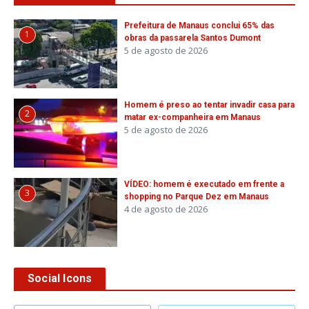
Prefeitura de Manaus conclui 65% das
1
obras da passarela Santos Dumont
5 de agosto de 2026
Homem é preso ao tentar invadir casa para
2
matar ex-companheira em Manaus
5 de agosto de 2026
VÍDEO: homem é executado em frente a
3
shopping no Parque Dez em Manaus
4 de agosto de 2026
Social Icons