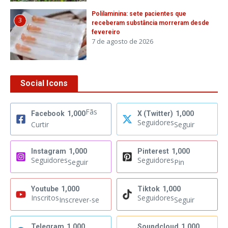
Polilaminina: sete pacientes que
3
receberam substância morreram desde
fevereiro
7 de agosto de 2026
Social Icons
Fãs
Facebook
1,000
X (Twitter)
1,000
Seguidores
Curtir
Seguir
Instagram
1,000
Pinterest
1,000
Seguidores
Seguidores
Seguir
Pin
Youtube
1,000
Tiktok
1,000
Inscritos
Seguidores
Inscrever-se
Seguir
Telegram
1,000
Soundcloud
1,000