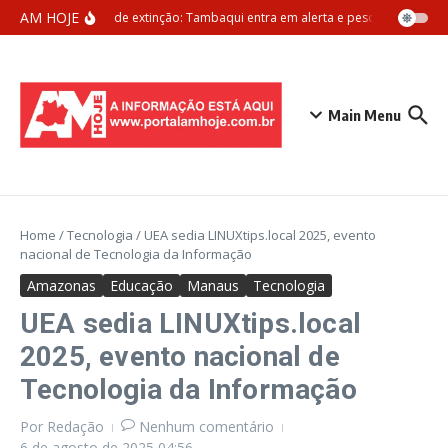
Ir para o conteúdo
AM HOJE
Ameaça de extinção: Tambaqui entra em alerta e pesca pode ser pr
Main Menu
Home
/
Tecnologia
/
UEA sedia LINUXtips.local 2025, evento
nacional de Tecnologia da Informação
Amazonas
Educação
Manaus
Tecnologia
UEA sedia LINUXtips.local
2025, evento nacional de
Tecnologia da Informação
Por
Redação
Nenhum comentário
6 de agosto de 2025
04:56