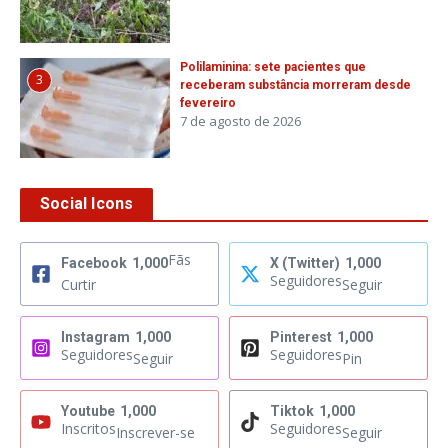
Polilaminina: sete pacientes que
3
receberam substância morreram desde
fevereiro
7 de agosto de 2026
Social Icons
Fãs
Facebook
1,000
X (Twitter)
1,000
Seguidores
Curtir
Seguir
Instagram
1,000
Pinterest
1,000
Seguidores
Seguidores
Seguir
Pin
Youtube
1,000
Tiktok
1,000
Inscritos
Seguidores
Inscrever-se
Seguir