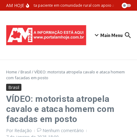
Ir para o conteúdo
AM HOJE
amu Manaus resgata paciente em comunidade rural com apoio aéreo da Marin
Main Menu
Home
/
Brasil
/
VÍDEO: motorista atropela cavalo e ataca homem
com facadas em posto
Brasil
VÍDEO: motorista atropela
cavalo e ataca homem com
facadas em posto
Por
Redação
Nenhum comentário
7 de janeiro de 2025
18:00