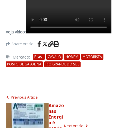
Veja vídeo:
Share Article
Marcado:
Brasil
CAVALO
HOMEM
MOTORISTA
POSTO DE GASOLINA
RIO GRANDE DO SUL
Previous Article
Amazo
nas
Energi
a é
Next Article