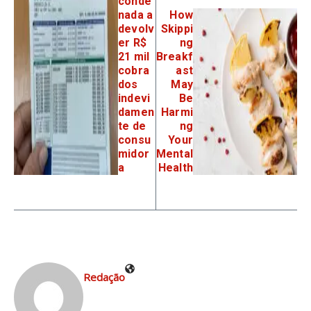
conde
nada a
How
devolv
Skippi
er R$
ng
21 mil
Breakf
cobra
ast
dos
May
indevi
Be
damen
Harmi
te de
ng
consu
Your
midor
Mental
a
Health
Redação