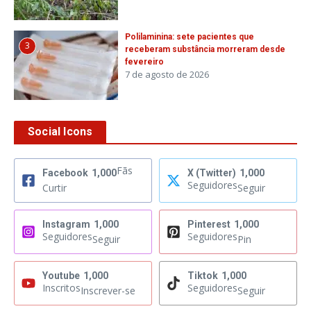
Polilaminina: sete pacientes que
3
receberam substância morreram desde
fevereiro
7 de agosto de 2026
Social Icons
Fãs
Facebook
1,000
X (Twitter)
1,000
Seguidores
Curtir
Seguir
Instagram
1,000
Pinterest
1,000
Seguidores
Seguidores
Seguir
Pin
Youtube
1,000
Tiktok
1,000
Inscritos
Seguidores
Inscrever-se
Seguir