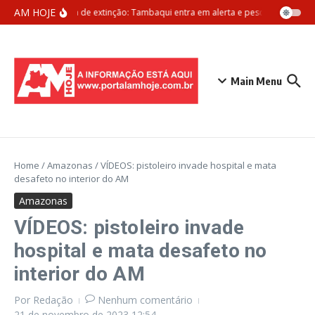
Ir para o conteúdo
AM HOJE
Ameaça de extinção: Tambaqui entra em alerta e pesca pode ser pr
Main Menu
Home
/
Amazonas
/
VÍDEOS: pistoleiro invade hospital e mata
desafeto no interior do AM
Amazonas
VÍDEOS: pistoleiro invade
hospital e mata desafeto no
interior do AM
Por
Redação
Nenhum comentário
21 de novembro de 2023
12:54