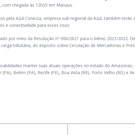
5, com chegada às 12h55 em Manaus.
idos pela Azul Conecta, empresa sub-regional da Azul, também terã
os e conectividade para esses voos.
do por meio da Resolução nº 006/2021 para o biênio 2021/2022. Den
arga tributária, do Imposto sobre Circulação de Mercadorias e Prest
sabilidades manter suas atuais operações no estado do Amazonas, 
PA), Belém (PA), Recife (PE), Boa Vista (RR), Porto Velho (RO) e Vir