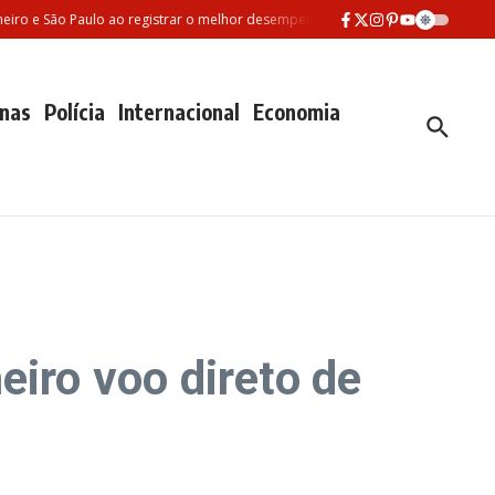
e São Paulo ao registrar o melhor desempenho entre as três maiores redes mun
nas
Polícia
Internacional
Economia
eiro voo direto de