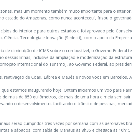
nas, mas um momento também muito importante para o interior, par
ica no estado do Amazonas, como nunca aconteceu”, frisou o governad
icípios do interior e para outros estados e foi aprovado pelo Con
, Ciência, Tecnologia e Inovação (Sedecti), com o apoio da Empre
ia de diminuição de ICMS sobre o combustível, o Governo Federal t
o dessas linhas, inclusive da ampliação e modernização da estrutura
romoção Internacional do Turismo), ao Governo Federal, ao president
s, reativação de Coari, Lábrea e Maués e novos voos em Barcelos, Ap
a que estamos inaugurando hoje. Ontem iniciamos um voo para Pari
o de mais de 850 quilômetros, de mais de uma hora e meia sem sai
vando o desenvolvimento, facilitando o trânsito de pessoas, mercado
aus serão cumpridos três vezes por semana com as aeronaves brasil
 quintas e sábados, com saída de Manaus às 8h35 e chegada às 10h15 