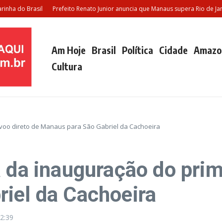
do Brasil
Prefeito Renato Junior anuncia que Manaus supera Rio de Janeiro 
Am Hoje
Brasil
Política
Cidade
Amazo
Cultura
 voo direto de Manaus para São Gabriel da Cachoeira
 da inauguração do prim
iel da Cachoeira
2:39