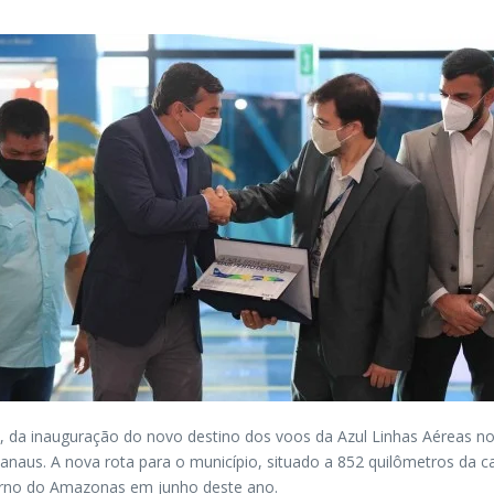
8), da inauguração do novo destino dos voos da Azul Linhas Aéreas 
aus. A nova rota para o município, situado a 852 quilômetros da ca
erno do Amazonas em junho deste ano.