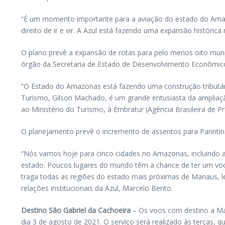
“É um momento importante para a aviação do estado do Amazo
direito de ir e vir. A Azul está fazendo uma expansão histór
O plano prevê a expansão de rotas para pelo menos oito mun
órgão da Secretaria de Estado de Desenvolvimento Econômico
“O Estado do Amazonas está fazendo uma construção tributár
Turismo, Gilson Machado, é um grande entusiasta da ampliaçã
ao Ministério do Turismo, à Embratur (Agência Brasileira de P
O planejamento prevê o incremento de assentos para Parintin
“Nós vamos hoje para cinco cidades no Amazonas, incluindo 
estado. Poucos lugares do mundo têm a chance de ter um vo
traga todas as regiões do estado mais próximas de Manaus, le
relações institucionais da Azul, Marcelo Bento.
Destino São Gabriel da Cachoeira
– Os voos com destino a Man
dia 3 de agosto de 2021. O serviço será realizado às terças,