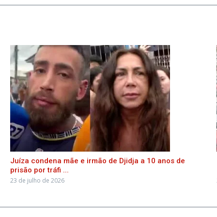
Juíza condena mãe e irmão de Djidja a 10 anos de
prisão por tráfi ...
23 de julho de 2026