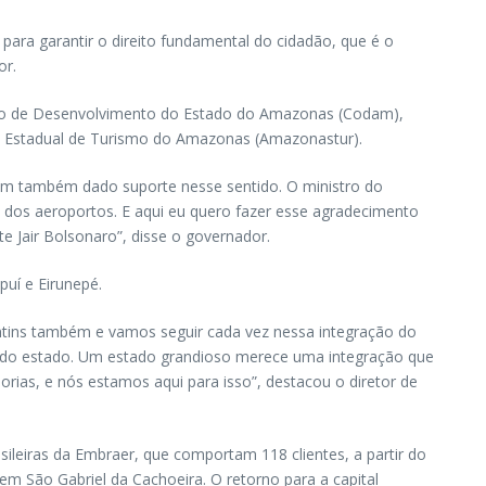
a garantir o direito fundamental do cidadão, que é o
or.
selho de Desenvolvimento do Estado do Amazonas (Codam),
sa Estadual de Turismo do Amazonas (Amazonastur).
em também dado suporte nesse sentido. O ministro do
 dos aeroportos. E aqui eu quero fazer esse agradecimento
e Jair Bolsonaro”, disse o governador.
uí e Eirunepé.
ntins também e vamos seguir cada vez nessa integração do
r do estado. Um estado grandioso merece uma integração que
rias, e nós estamos aqui para isso”, destacou o diretor de
eiras da Embraer, que comportam 118 clientes, a partir do
em São Gabriel da Cachoeira. O retorno para a capital