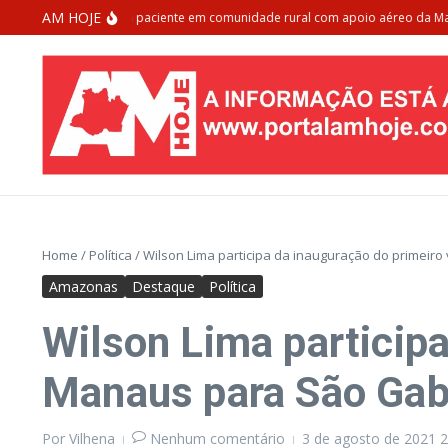
Ir para o conteúdo
AM HOJE
u Manaus resgata paciente em comunidade rural com apoio aéreo da Marinha 
Home
/
Política
/
Wilson Lima participa da inauguração do primeiro
Amazonas
Destaque
Política
Wilson Lima participa
Manaus para São Gabr
Por
Vilhena
Nenhum comentário
3 de agosto de 2021
2