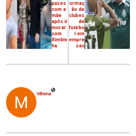
pazes
ormaç
com a
ão de
mãe
clubes
após ir
de
morar
futebo
com
l em
Ximbin
empre
ha
sas
Vilhena