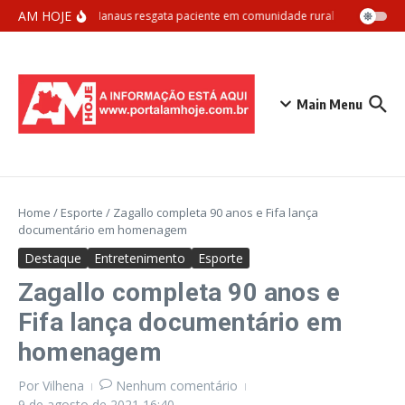
Ir para o conteúdo
AM HOJE
Samu Manaus resgata paciente em comunidade rural com apoio aér
Main Menu
Home
/
Esporte
/
Zagallo completa 90 anos e Fifa lança
documentário em homenagem
Destaque
Entretenimento
Esporte
Zagallo completa 90 anos e
Fifa lança documentário em
homenagem
Por
Vilhena
Nenhum comentário
9 de agosto de 2021
16:40