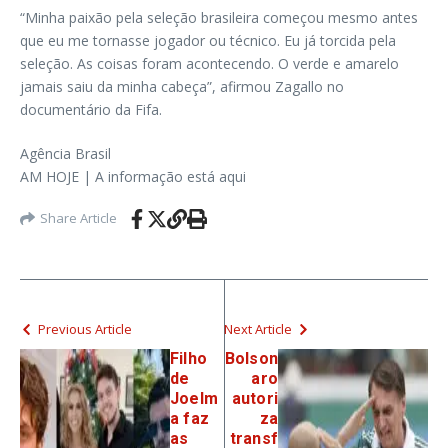
“Minha paixão pela seleção brasileira começou mesmo antes
que eu me tornasse jogador ou técnico. Eu já torcida pela
seleção. As coisas foram acontecendo. O verde e amarelo
jamais saiu da minha cabeça”, afirmou Zagallo no
documentário da Fifa.
Agência Brasil
AM HOJE | A informação está aqui
Share Article
Previous Article
Next Article
Filho
Bolson
de
aro
Joelm
autori
a faz
za
as
transf