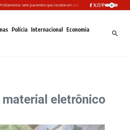
minina: sete pacientes que receberam substância morreram desde fevereiro
nas
Polícia
Internacional
Economia
 material eletrônico