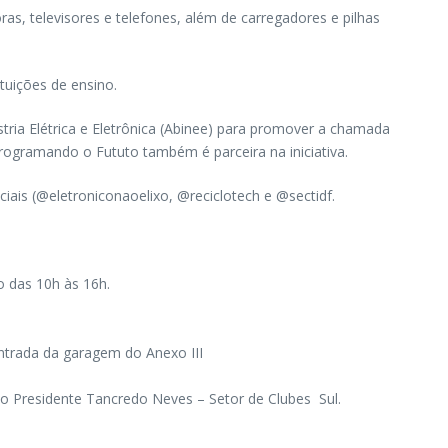
s, televisores e telefones, além de carregadores e pilhas
tuições de ensino.
stria Elétrica e Eletrônica (Abinee) para promover a chamada
Programando o Fututo também é parceira na iniciativa.
iais (@eletroniconaoelixo, @reciclotech e @sectidf.
do das 10h às 16h.
 entrada da garagem do Anexo III
cio Presidente Tancredo Neves – Setor de Clubes Sul.