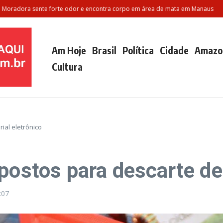
ra sente forte odor e encontra corpo em área de mata em Manaus
Polila
Am Hoje
Brasil
Política
Cidade
Amazo
Cultura
ial eletrônico
postos para descarte de
:07