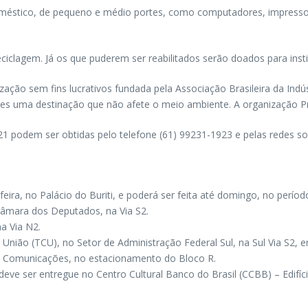
oméstico, de pequeno e médio portes, como computadores, impressora
iclagem. Já os que puderem ser reabilitados serão doados para insti
zação sem fins lucrativos fundada pela Associação Brasileira da Indú
a eles uma destinação que não afete o meio ambiente. A organização 
21 podem ser obtidas pelo telefone (61) 99231-1923 e pelas redes soc
feira, no Palácio do Buriti, e poderá ser feita até domingo, no perío
 Câmara dos Deputados, na Via S2.
na Via N2.
a União (TCU), no Setor de Administração Federal Sul, na Sul Via S2,
 das Comunicações, no estacionamento do Bloco R.
deve ser entregue no Centro Cultural Banco do Brasil (CCBB) – Edifí