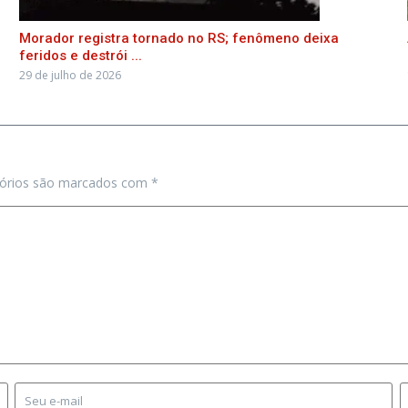
Morador registra tornado no RS; fenômeno deixa
feridos e destrói ...
29 de julho de 2026
tórios são marcados com
*