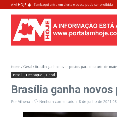
Ir para o conteúdo
AM HOJE
a de extinção: Tambaqui entra em alerta e pesca pode ser proibida
Morado
Home
/
Geral
/
Brasília ganha novos postos para descarte de mater
Brasil
Destaque
Geral
Brasília ganha novos 
Por
Vilhena
Nenhum comentário
8 de junho de 2021
08