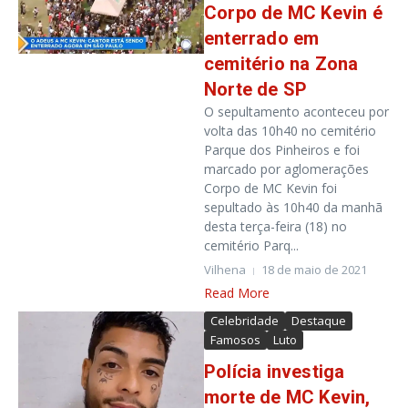
Corpo de MC Kevin é
enterrado em
cemitério na Zona
Norte de SP
O sepultamento aconteceu por
volta das 10h40 no cemitério
Parque dos Pinheiros e foi
marcado por aglomerações
Corpo de MC Kevin foi
sepultado às 10h40 da manhã
desta terça-feira (18) no
cemitério Parq...
Vilhena
18 de maio de 2021
Read More
Celebridade
Destaque
Famosos
Luto
Polícia investiga
morte de MC Kevin,