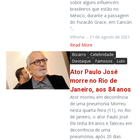
sobre alguns influencers
brasileiros que estão no
México, durante a passagem
do Furacão Grace, em Cancún.
“...
Vilhena
21 de agosto de 2021
Read More
Bizarro
Celebridade
Destaque
Famosos
Luto
Ator Paulo José
morre no Rio de
Janeiro, aos 84 anos
Ator morreu em decorrência
de uma pneumonia Morreu
nesta quarta-feira (11), no Rio
de Janeiro, o ator Paulo José.
Ele tinha 84 anos e faleceu em
decorrência de uma
pneumonia, após 20 dias