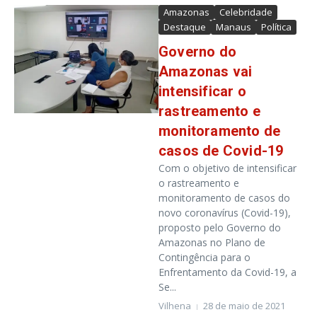
Amazonas
Celebridade
Destaque
Manaus
Política
Governo do
Amazonas vai
intensificar o
rastreamento e
monitoramento de
casos de Covid-19
Com o objetivo de intensificar
o rastreamento e
monitoramento de casos do
novo coronavírus (Covid-19),
proposto pelo Governo do
Amazonas no Plano de
Contingência para o
Enfrentamento da Covid-19, a
Se...
Vilhena
28 de maio de 2021