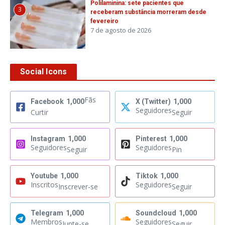
Polilaminina: sete pacientes que
3
receberam substância morreram desde
fevereiro
7 de agosto de 2026
Social Icons
Fãs
Facebook
1,000
X (Twitter)
1,000
Seguidores
Curtir
Seguir
Instagram
1,000
Pinterest
1,000
Seguidores
Seguidores
Seguir
Pin
Youtube
1,000
Tiktok
1,000
Inscritos
Seguidores
Inscrever-se
Seguir
Telegram
1,000
Soundcloud
1,000
Membros
Seguidores
Junte-se
Seguir