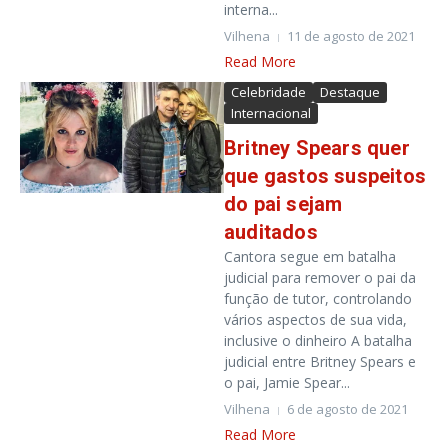
interna...
Vilhena
11 de agosto de 2021
Read More
Celebridade
Destaque
Internacional
Britney Spears quer
que gastos suspeitos
do pai sejam
auditados
Cantora segue em batalha
judicial para remover o pai da
função de tutor, controlando
vários aspectos de sua vida,
inclusive o dinheiro A batalha
judicial entre Britney Spears e
o pai, Jamie Spear...
Vilhena
6 de agosto de 2021
Read More