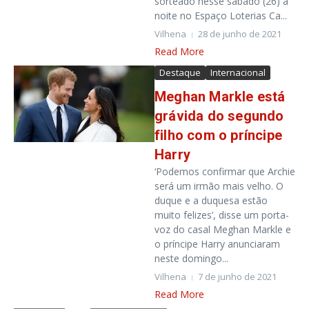
sorteado nesse sábado (26) à
noite no Espaço Loterias Ca...
Vilhena
28 de junho de 2021
Read More
Destaque
Internacional
Meghan Markle está
grávida do segundo
filho com o príncipe
Harry
‘Podemos confirmar que Archie
será um irmão mais velho. O
duque e a duquesa estão
muito felizes’, disse um porta-
voz do casal Meghan Markle e
o príncipe Harry anunciaram
neste domingo...
Vilhena
7 de junho de 2021
Read More