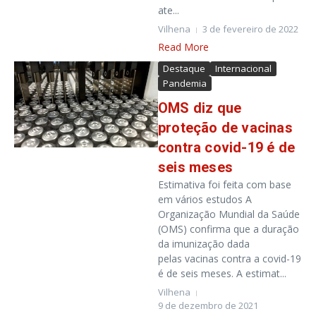
ate...
Vilhena
3 de fevereiro de 2022
Read More
Destaque
Internacional
Pandemia
OMS diz que
proteção de vacinas
contra covid-19 é de
seis meses
Estimativa foi feita com base
em vários estudos A
Organização Mundial da Saúde
(OMS) confirma que a duração
da imunização dada
pelas vacinas contra a covid-19
é de seis meses. A estimat...
Vilhena
9 de dezembro de 2021