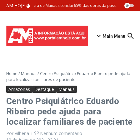
Ir para o conteúdo
AM HOJE
Prefeitura de Manaus conclui 65% das obras da passarela Santos 
Main Menu
Home
/
Manaus
/
Centro Psiquiátrico Eduardo Ribeiro pede ajuda
para localizar familiares de paciente
Amazonas
Destaque
Manaus
Centro Psiquiátrico Eduardo
Ribeiro pede ajuda para
localizar familiares de paciente
Por
Vilhena
Nenhum comentário
19 de julho de 2021
22:01