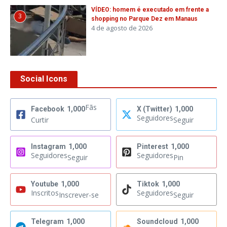
VÍDEO: homem é executado em frente a
3
shopping no Parque Dez em Manaus
4 de agosto de 2026
Social Icons
Fãs
Facebook
1,000
X (Twitter)
1,000
Seguidores
Curtir
Seguir
Instagram
1,000
Pinterest
1,000
Seguidores
Seguidores
Seguir
Pin
Youtube
1,000
Tiktok
1,000
Inscritos
Seguidores
Inscrever-se
Seguir
Telegram
1,000
Soundcloud
1,000