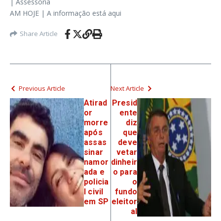
| Assessoria
AM HOJE | A informação está aqui
Share Article
Previous Article
Next Article
Atirad
Presid
or
ente
morre
diz
após
que
assas
deve
sinar
vetar
namor
dinheir
ada e
o para
policia
o
l civil
fundo
em SP
eleitor
al