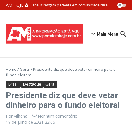
Ir para o conteúdo
AM HOJE
Samu Manaus resgata paciente em comunidade rural com apoio aér
Main Menu
Home
/
Geral
/
Presidente diz que deve vetar dinheiro para o
fundo eleitoral
Brasil
Destaque
Geral
Presidente diz que deve vetar
dinheiro para o fundo eleitoral
Por
Vilhena
Nenhum comentário
19 de julho de 2021
22:05