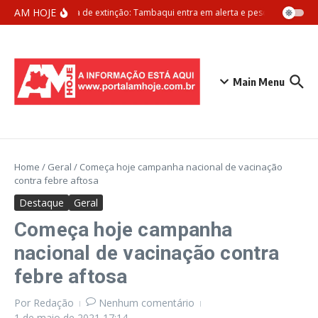
Ir para o conteúdo
AM HOJE
Ameaça de extinção: Tambaqui entra em alerta e pesca pode ser p
Main Menu
Home
/
Geral
/
Começa hoje campanha nacional de vacinação
contra febre aftosa
Destaque
Geral
Começa hoje campanha
nacional de vacinação contra
febre aftosa
Por
Redação
Nenhum comentário
1 de maio de 2021
17:14