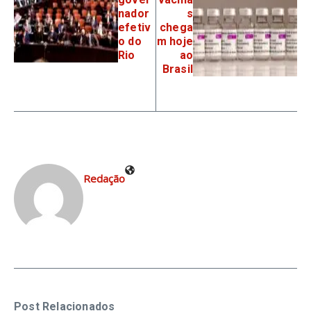
nador
s
efetiv
chega
o do
m hoje
Rio
ao
Brasil
Redação
Post Relacionados