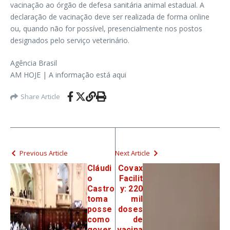
vacinação ao órgão de defesa sanitária animal estadual. A
declaração de vacinação deve ser realizada de forma online
ou, quando não for possível, presencialmente nos postos
designados pelo serviço veterinário.
Agência Brasil
AM HOJE | A informação está aqui
Share Article
Previous Article
Next Article
Cláudi
Covax
o
Facilit
Castro
y: 220
toma
mil
posse
doses
como
de
gover
vacina