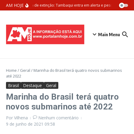
Ir para o conteúdo
AM HOJE
Ameaça de extinção: Tambaqui entra em alerta e pesca pode ser pr
Main Menu
Home
/
Geral
/
Marinha do Brasil terá quatro novos submarinos
até 2022
Brasil
Destaque
Geral
Marinha do Brasil terá quatro
novos submarinos até 2022
Por
Vilhena
Nenhum comentário
9 de junho de 2021
09:58