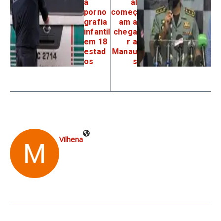
a
al
porno
começ
grafia
am a
infantil
chega
em 18
r a
estad
Manau
os
s
Vilhena