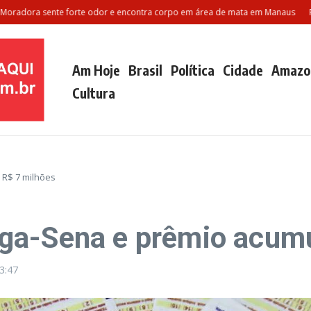
ra sente forte odor e encontra corpo em área de mata em Manaus
Polilam
Am Hoje
Brasil
Política
Cidade
Amazo
Cultura
R$ 7 milhões
ga-Sena e prêmio acumu
3:47