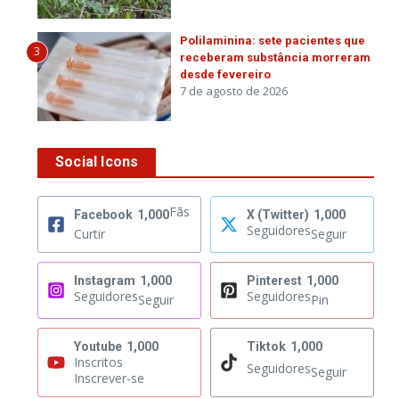
Polilaminina: sete pacientes que
3
receberam substância morreram
desde fevereiro
7 de agosto de 2026
Social Icons
Fãs
Facebook
1,000
X (Twitter)
1,000
Seguidores
Curtir
Seguir
Instagram
1,000
Pinterest
1,000
Seguidores
Seguidores
Seguir
Pin
Youtube
1,000
Tiktok
1,000
Inscritos
Seguidores
Seguir
Inscrever-se