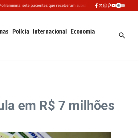
inina: sete pacientes que receberam substância morreram desde fevereiro
nas
Polícia
Internacional
Economia
la em R$ 7 milhões