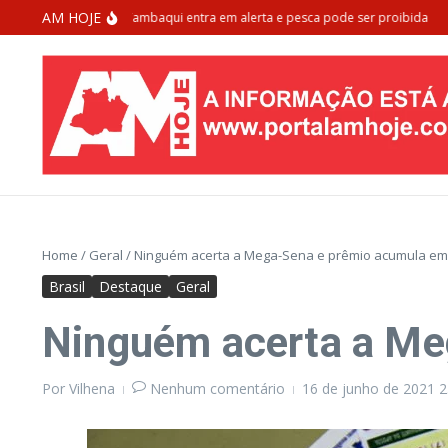
Ir para o conteúdo
AM HOJE
 de extinção: Tambaqui entra em alerta e pesca pode ser proibida
Morado
Home
/
Geral
/
Ninguém acerta a Mega-Sena e prêmio acumula em 
Brasil
Destaque
Geral
Ninguém acerta a Me
Por
Vilhena
Nenhum comentário
16 de junho de 2021
2