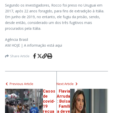
Segundo os investigadores, Rocco foi preso no Uruguai em
2017, após 22 anos foragido, para fins de extradição à Itália.
Em junho de 2019, no entanto, ele fugiu da prisão, sendo,
desde então, considerado um dos três fugitivos mais
procurados pela Itália.
Agência Brasil
AM HOJE | A informação está aqui
Share Article
Previous Article
Next Article
Casos
Flavia
de
Arruda
covid-
: Bolsa
19
Famíli
recua
a deve