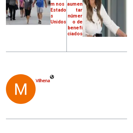
m nos
aumen
Estado
tar
s
númer
Unidos
o de
benefi
ciados
Vilhena