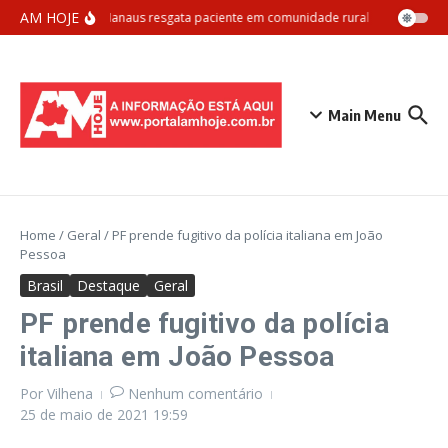
Ir para o conteúdo
AM HOJE
Samu Manaus resgata paciente em comunidade rural com apoio aér
Main Menu
Home
/
Geral
/
PF prende fugitivo da polícia italiana em João
Pessoa
Brasil
Destaque
Geral
PF prende fugitivo da polícia
italiana em João Pessoa
Por
Vilhena
Nenhum comentário
25 de maio de 2021
19:59