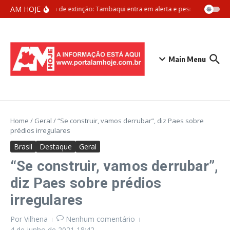
Ir para o conteúdo
AM HOJE
Ameaça de extinção: Tambaqui entra em alerta e pesca pode ser pr
Main Menu
Home
/
Geral
/
“Se construir, vamos derrubar”, diz Paes sobre
prédios irregulares
Brasil
Destaque
Geral
“Se construir, vamos derrubar”,
diz Paes sobre prédios
irregulares
Por
Vilhena
Nenhum comentário
4 de junho de 2021
18:42