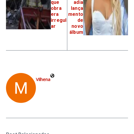
que
adia
obra
lança
era
mento
irregul
de
ar
novo
álbum
Vilhena