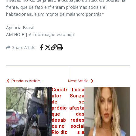
Invasão no Rio de Janeiro e ocupação do solo. Os pobres na
frente, que de fato enfrentam problemas sociais e
habitacionais, e um monte de malandro por trás.”
Agência Brasil
AM HOJE | A informação está aqui
Share Article
Previous Article
Next Article
Constr
Luísa
utor
Sonza
de
se
prédio
afasta
que
das
desab
redes
ou no
sociai
Rio diz
s e