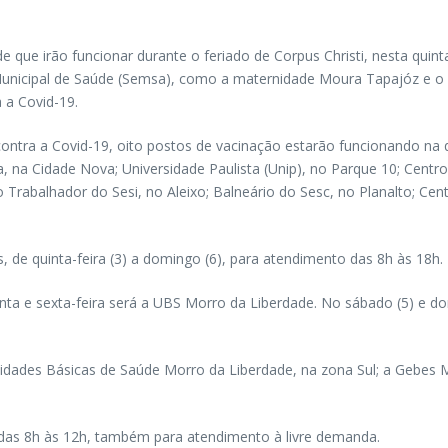
ue irão funcionar durante o feriado de Corpus Christi, nesta quinta-f
a Municipal de Saúde (Semsa), como a maternidade Moura Tapajóz e
 a Covid-19.
a a Covid-19, oito postos de vacinação estarão funcionando na quint
, na Cidade Nova; Universidade Paulista (Unip), no Parque 10; Centr
Trabalhador do Sesi, no Aleixo; Balneário do Sesc, no Planalto; 
s, de quinta-feira (3) a domingo (6), para atendimento das 8h às 18h.
nta e sexta-feira será a UBS Morro da Liberdade. No sábado (5) e do
nidades Básicas de Saúde Morro da Liberdade, na zona Sul; a Gebes 
 das 8h às 12h, também para atendimento à livre demanda.