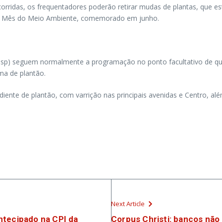
corridas, os frequentadores poderão retirar mudas de plantas, que e
o Mês do Meio Ambiente, comemorado em junho.
p) seguem normalmente a programação no ponto facultativo de quinta-
ma de plantão.
nte de plantão, com varrição nas principais avenidas e Centro, alé
Next Article
ntecipado na CPI da
Corpus Christi: bancos não