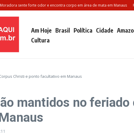
ora sente forte odor e encontra corpo em área de mata em Manaus
Polila
Am Hoje
Brasil
Política
Cidade
Amazo
Cultura
Corpus Christi e ponto facultativo em Manaus
ão mantidos no feriado 
m Manaus
:11