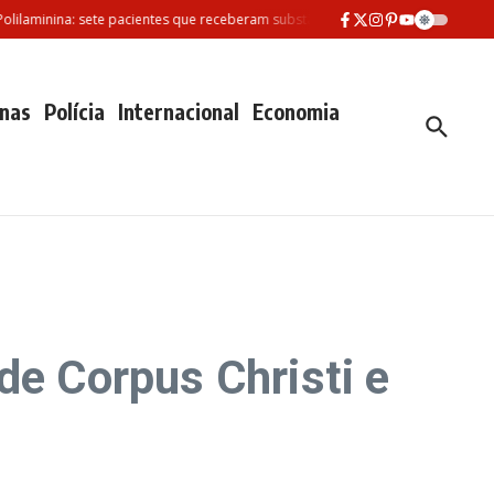
minina: sete pacientes que receberam substância morreram desde fevereiro
nas
Polícia
Internacional
Economia
de Corpus Christi e