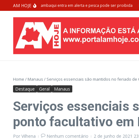
Ir para o conteúdo
AM HOJE
a de extinção: Tambaqui entra em alerta e pesca pode ser proibida
Morad
Home
/
Manaus
/
Serviços essenciais são mantidos no feriado de 
Destaque
Geral
Manaus
Serviços essenciais s
ponto facultativo e
Por
Vilhena
Nenhum comentário
2 de junho de 2021
23