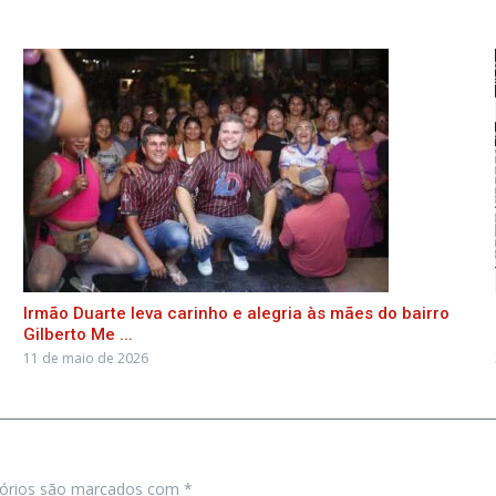
Irmão Duarte leva carinho e alegria às mães do bairro
Gilberto Me ...
11 de maio de 2026
tórios são marcados com
*