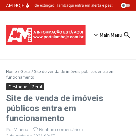
Ir para o conteúdo
AM HOJE
Ameaça de extinção: Tambaqui entra em alerta e pesca pode ser pr
Main Menu
Home
/
Geral
/
Site de venda de imóveis públicos entra em
funcionamento
Destaque
Geral
Site de venda de imóveis
públicos entra em
funcionamento
Por
Vilhena
Nenhum comentário
2 de maio de 2021
00:47