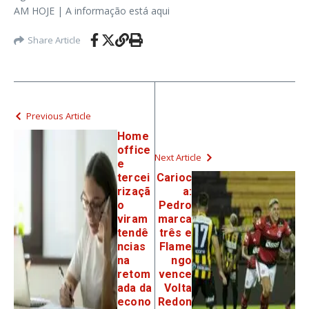
AM HOJE | A informação está aqui
Share Article
Previous Article
Home
office
Next Article
e
tercei
Carioc
rizaçã
a:
o
Pedro
viram
marca
tendê
três e
ncias
Flame
na
ngo
retom
vence
ada da
Volta
econo
Redon