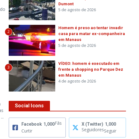
Dumont
ido
5 de agosto de 2026
Homem é preso ao tentar invadir
2
casa para matar ex-companheira
em Manaus
5 de agosto de 2026
VÍDEO: homem é executado em
3
frente a shopping no Parque Dez
em Manaus
4 de agosto de 2026
a
Social Icons
as
..
Fãs
Facebook
1,000
X (Twitter)
1,000
Seguidores
Curtir
Seguir