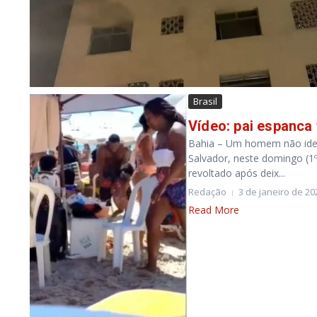
Brasil
Vídeo: pai espanca 
Bahia – Um homem não ident
Salvador, neste domingo (1º
revoltado após deix...
Redação
3 de janeiro de 20
Read More