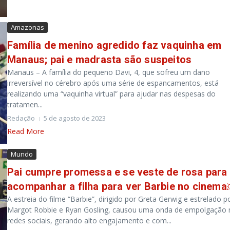
Amazonas
Família de menino agredido faz vaquinha em
Manaus; pai e madrasta são suspeitos
Manaus – A família do pequeno Davi, 4, que sofreu um dano
irreversível no cérebro após uma série de espancamentos, está
realizando uma “vaquinha virtual” para ajudar nas despesas do
tratamen...
Redação
5 de agosto de 2023
Read More
Mundo
Pai cumpre promessa e se veste de rosa para
acompanhar a filha para ver Barbie no cinem
A estreia do filme “Barbie”, dirigido por Greta Gerwig e estrelado p
Margot Robbie e Ryan Gosling, causou uma onda de empolgação 
redes sociais, gerando alto engajamento e com...