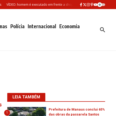
VÍDEO: homem é executado em frente a shopping no Parque Dez em Manaus
nas
Polícia
Internacional
Economia
LEIA TAMBÉM
s
Prefeitura de Manaus conclui 65%
1
das obras da passarela Santos