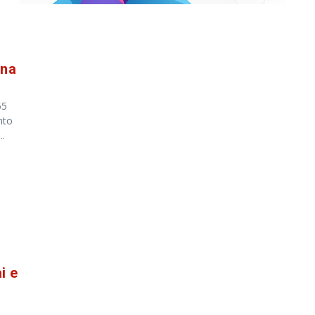
 na
55
nto
..
i e