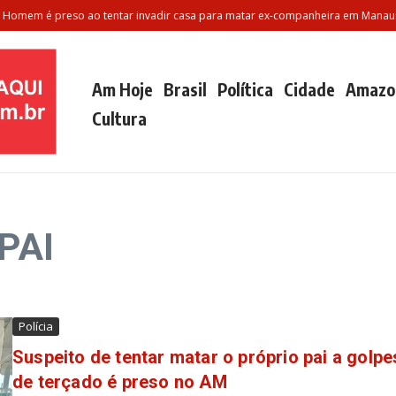
m é preso ao tentar invadir casa para matar ex-companheira em Manaus
Am Hoje
Brasil
Política
Cidade
Amazo
Cultura
 PAI
Polícia
Suspeito de tentar matar o próprio pai a golpe
de terçado é preso no AM