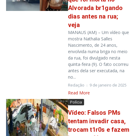
Alvorada br1gando
dias antes na rua;
veja
MANAUS (AM) – Um vídeo que
mostra Nathalia Salles
Nascimento, de 24 anos,
envolvida numa briga no meio
da rua, foi divulgado nesta
quinta-feira (9). O fato ocorreu
antes dela ser executada, na
no...
Redação
9 de janeiro de 2025
Read More
Polícia
Vídeo: Falsos PMs
tentam invadir casa,
trocam t1r0s e fazem