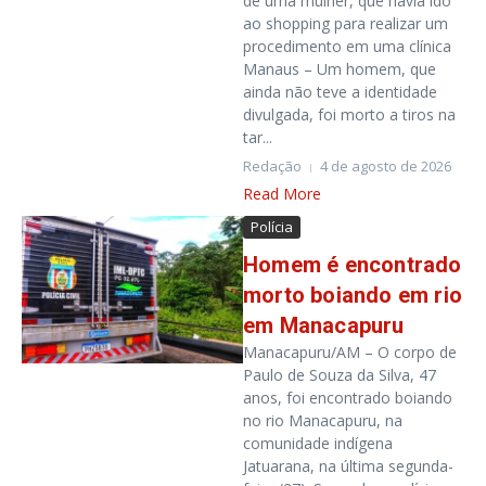
de uma mulher, que havia ido
ao shopping para realizar um
procedimento em uma clínica
Manaus – Um homem, que
ainda não teve a identidade
divulgada, foi morto a tiros na
tar...
Redação
4 de agosto de 2026
Read More
Polícia
Homem é encontrado
morto boiando em rio
em Manacapuru
Manacapuru/AM – O corpo de
Paulo de Souza da Silva, 47
anos, foi encontrado boiando
no rio Manacapuru, na
comunidade indígena
Jatuarana, na última segunda-