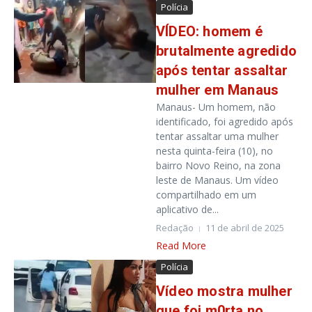
Polícia
VÍDEO: homem é
brutalmente agredido
após tentar assaltar
mulher em Manaus
Manaus- Um homem, não
identificado, foi agredido após
tentar assaltar uma mulher
nesta quinta-feira (10), no
bairro Novo Reino, na zona
leste de Manaus. Um vídeo
compartilhado em um
aplicativo de...
Redação
11 de abril de 2025
Read More
Polícia
Vídeo mostra mulher
que foi m0rta no