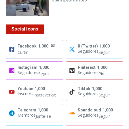
6 de agosto de 2026
Social Icons
Fãs
Facebook
1,000
X (Twitter)
1,000
Seguidores
Curtir
Seguir
Instagram
1,000
Pinterest
1,000
Seguidores
Seguidores
Seguir
Pin
Youtube
1,000
Tiktok
1,000
Inscritos
Seguidores
Inscrever-se
Seguir
Telegram
1,000
Soundcloud
1,000
Membros
Seguidores
Junte-se
Seguir